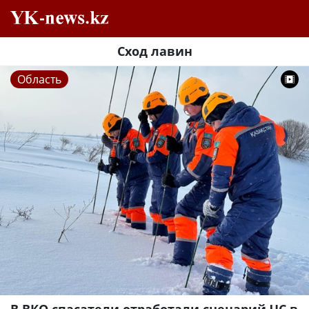
Сход лавин
Область