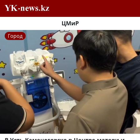
ЦМиР
Город