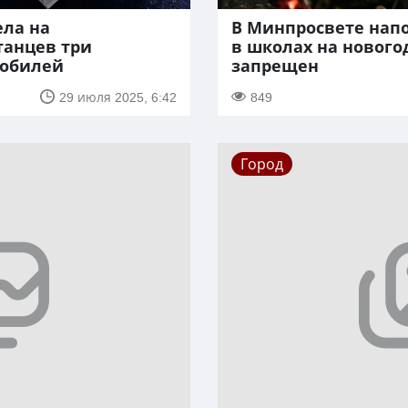
ела на
В Минпросвете напо
танцев три
в школах на нового
мобилей
запрещен
29 июля 2025, 6:42
849
Город