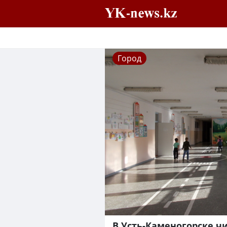
Город
В Усть-Каменогорске 