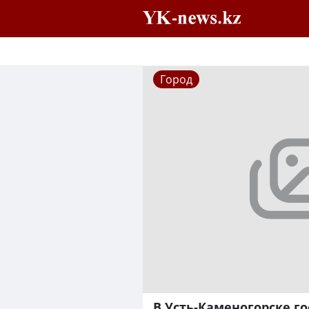
Город
В Усть-Каменогорске г