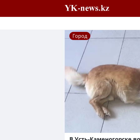
Город
В Усть-Каменогорске в