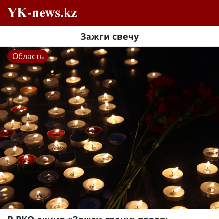
Зажги свечу
Область