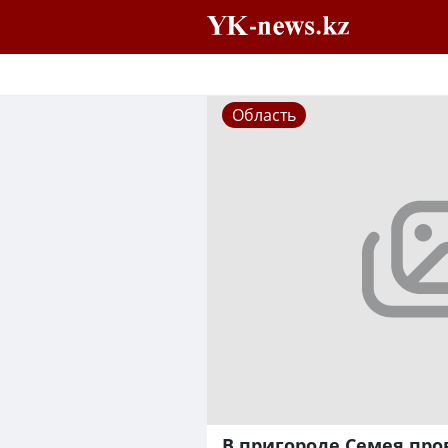
Область
В пригороде Семея про