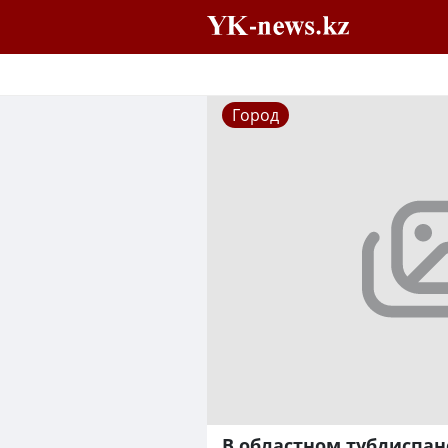
Город
В областном тубдиспан