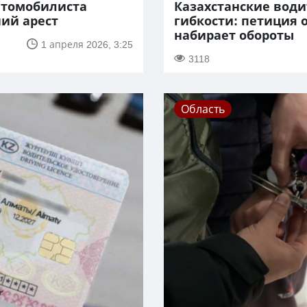
втомобилиста
Казахстанские води
ий арест
гибкости: петиция 
набирает обороты
1 апреля 2026, 3:25
3118
Область