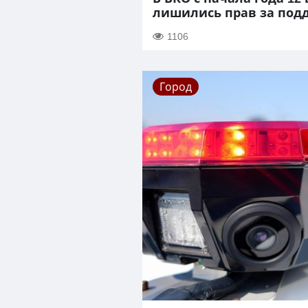
лишились прав за под
1106
Город