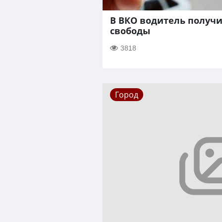
В ВКО водитель получ
свободы
3818
Город