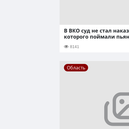
В ВКО суд не стал нака
которого поймали пья
8141
Область