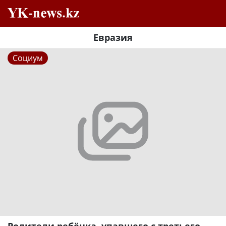
Евразия
Социум