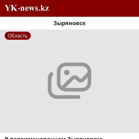
Зыряновск
Область