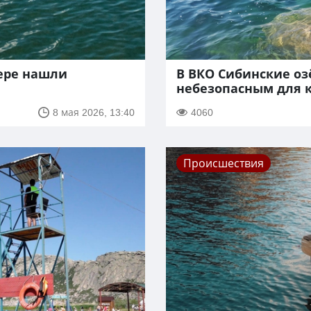
зере нашли
В ВКО Сибинские оз
небезопасным для 
8 мая 2026, 13:40
4060
Происшествия