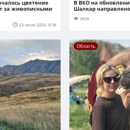
ачалось цветение
В ВКО на обновлени
ут за живописными
Шалкар направлено
3928
13 июля 2026, 9:38
Область