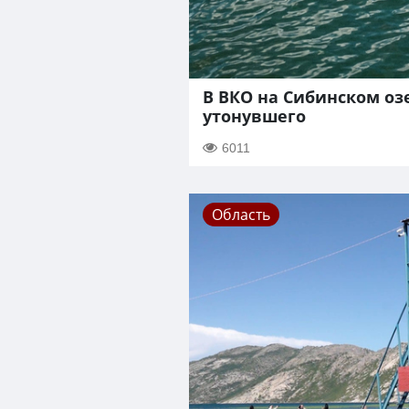
В ВКО на Сибинском о
утонувшего
6011
Область