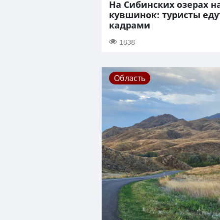
На Сибинских озерах н
кувшинок: туристы ед
кадрами
1838
Область