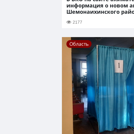
информация о новом 
Шемонаихинского рай
2177
Область