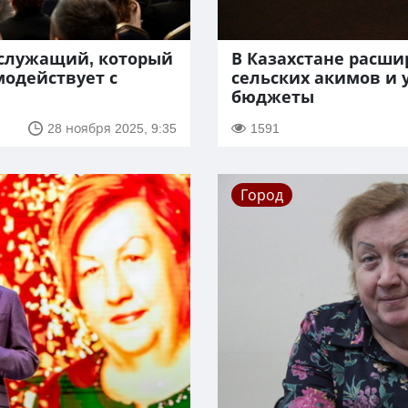
осслужащий, который
В Казахстане расш
одействует с
сельских акимов и 
бюджеты
28 ноября 2025, 9:35
1591
Город