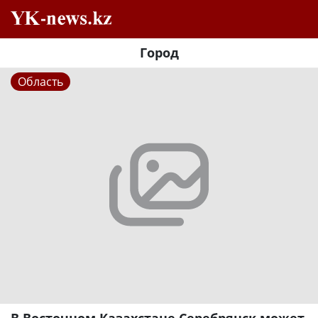
Город
Область