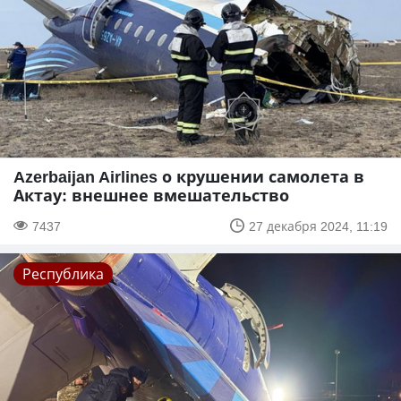
Azerbaijan Airlines о крушении самолета в
Актау: внешнее вмешательство
7437
27 декабря 2024, 11:19
Республика