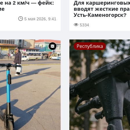
 на 2 км/ч — фейк:
Для каршеринговых
ие
вводят жесткие пра
Усть-Каменогорск?
5 мая 2026, 9:41
5334
Республика