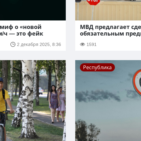
 миф о «новой
МВД предлагает сд
м/ч — это фейк
обязательным пред
2 декабря 2025, 8:36
1591
Республика