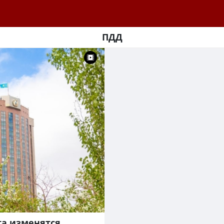
ПДД
ста изменятся