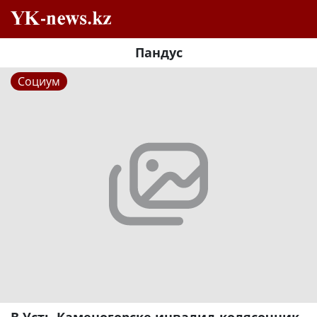
Пандус
Социум