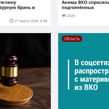
мужчину
Акима ВКО спросил
зурную брань в
подчинённых
2629
27 марта 2026, 8:08
Область