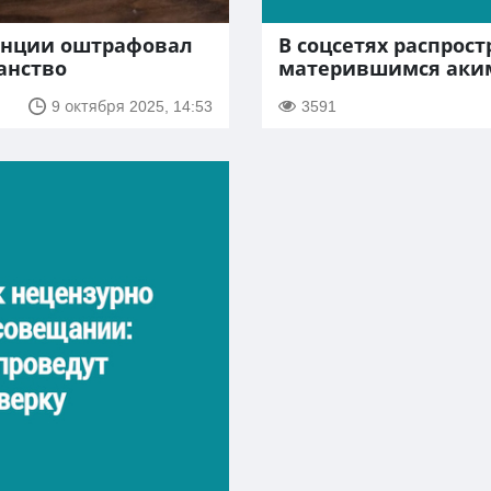
танции оштрафовал
В соцсетях распрос
анство
матерившимся аки
9 октября 2025, 14:53
3591