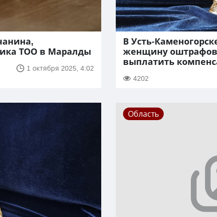
чанина,
В Усть-Каменогорск
ика ТОО в Маралды
женщину оштрафов
выплатить компен
1 октября 2025, 4:02
4202
Область