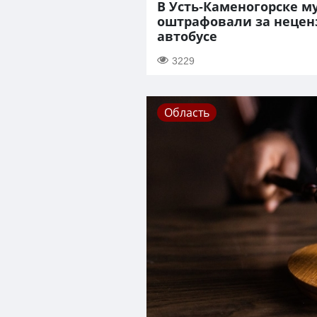
В Усть-Каменогорске 
оштрафовали за нецен
автобусе
3229
Область