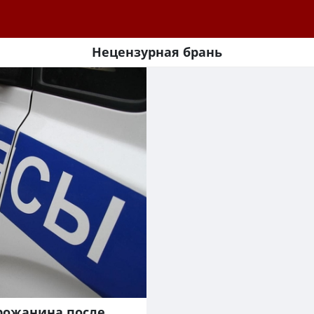
Нецензурная брань
рожанина после