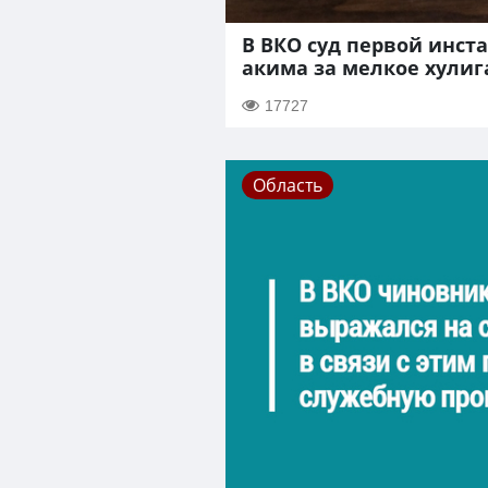
В ВКО суд первой инс
акима за мелкое хулиг
17727
Область