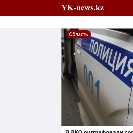
Область
В ВКО оштрафовали го