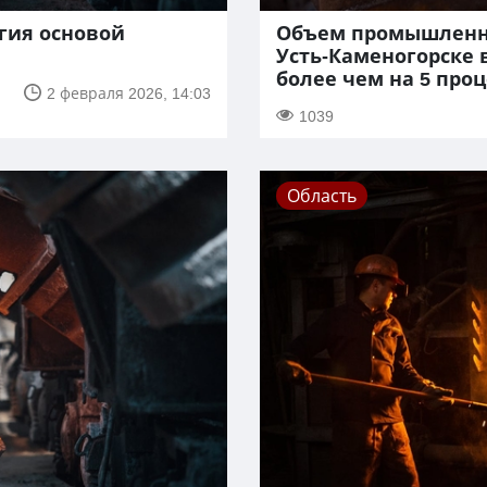
гия основой
Объем промышленно
Усть-Каменогорске в
более чем на 5 про
2 февраля 2026, 14:03
1039
Область