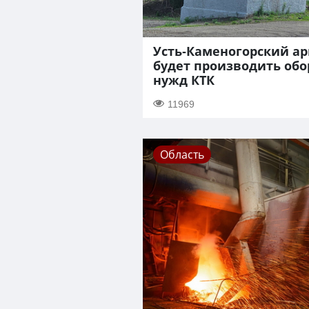
Усть-Каменогорский а
будет производить об
нужд КТК
11969
Область