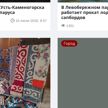
 Усть-Каменогорска
В Левобережном па
паруса
работает прокат ло
сапбордов
15 июля 2026, 8:57
1301
Город