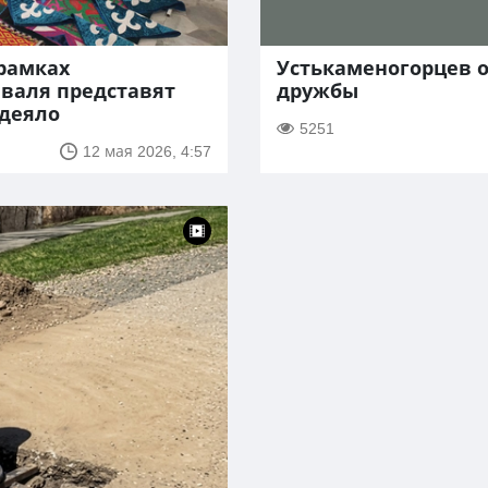
 рамках
Устькаменогорцев 
валя представят
дружбы
одеяло
5251
12 мая 2026, 4:57