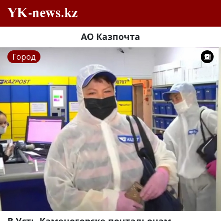
АО Казпочта
Город