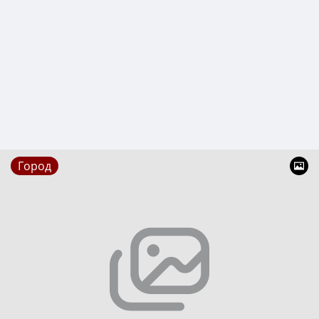
Город