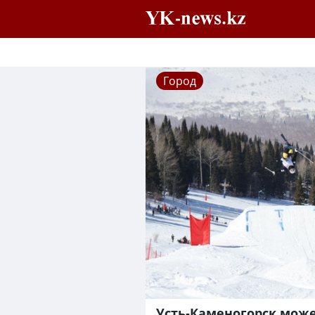
Город
Усть-Каменогорск мож