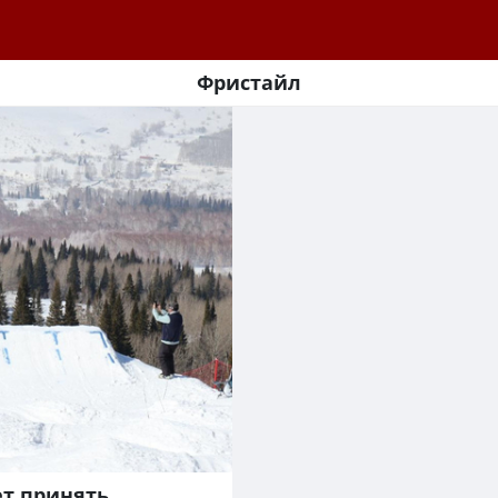
Фристайл
ет принять