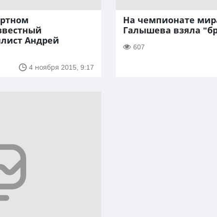
ортном
На чемпионате мир
звестный
Галышева взяла "бр
йлист Андрей
607
4 ноября 2015, 9:17