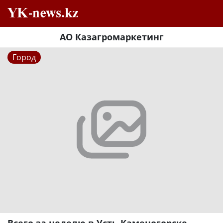
АО Казагромаркетинг
Город