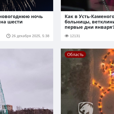
 новогоднюю ночь
Как в Усть-Каменого
 на шести
больницы, ветклин
первые дни января
26 декабря 2025, 5:38
12131
Область