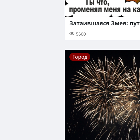
Затаившаяся Змея: пут
5600
Город