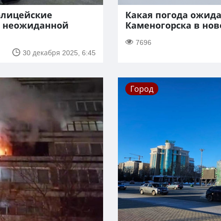
олицейские
Какая погода ожида
о неожиданной
Каменогорска в но
7696
30 декабря 2025, 6:45
Город