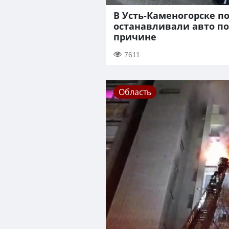
В Усть-Каменогорске п
останавливали авто п
причине
7611
Область