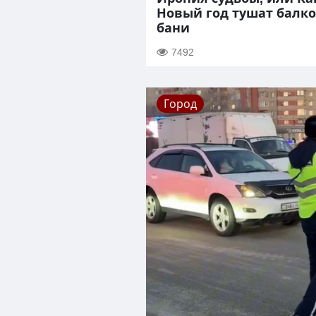
Новый год тушат балко
бани
7492
Город