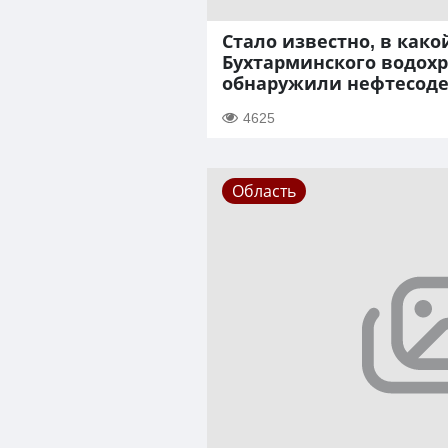
Стало известно, в како
Бухтарминского водох
обнаружили нефтесод
4625
Область