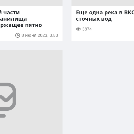
й части
Еще одна река в ВКО
ранилища
сточных вод
ержащее пятно
3874
8 июня 2023, 3:53