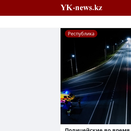
Республика
Полицейские во время