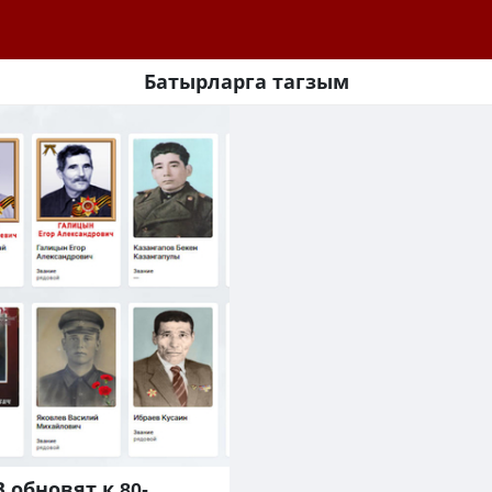
Батырларга тагзым
 обновят к 80-