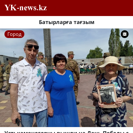
Батырларға тағзым
Город