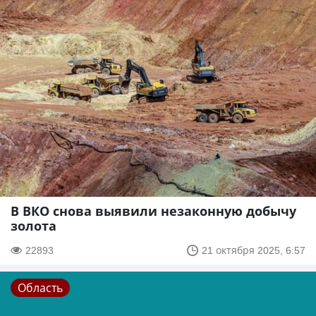
В ВКО снова выявили незаконную добычу
золота
22893
21 октября 2025, 6:57
Область