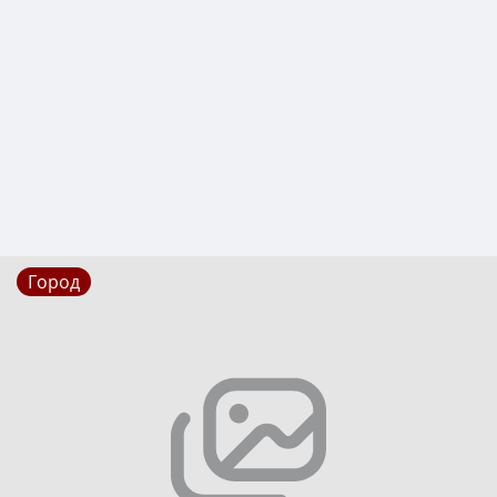
Город