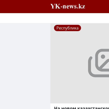
Республика
На новом казахстанско