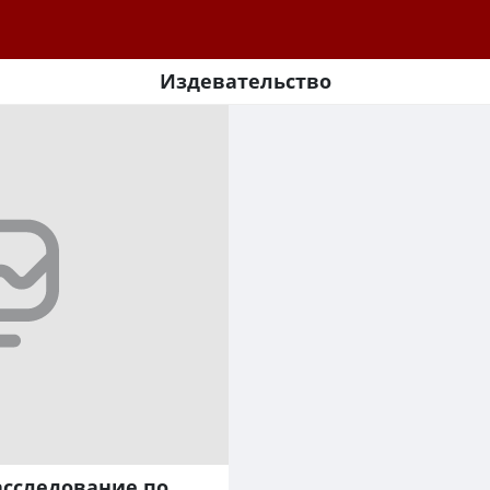
Издевательство
асследование по