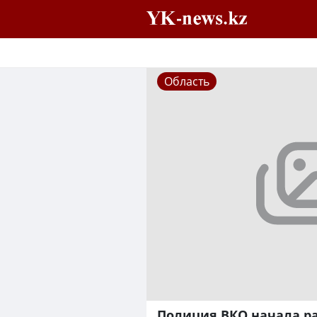
Область
Полиция ВКО начала р