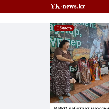
Область
В ВКО работает между