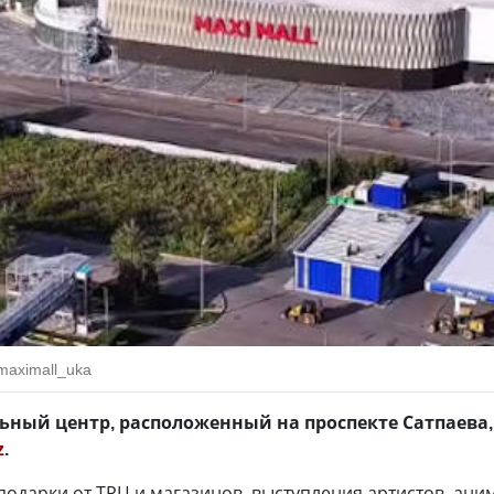
maximall_uka
ьный центр, расположенный на проспекте Сатпаева, 
z
.
 подарки от ТРЦ и магазинов, выступления артистов, ани