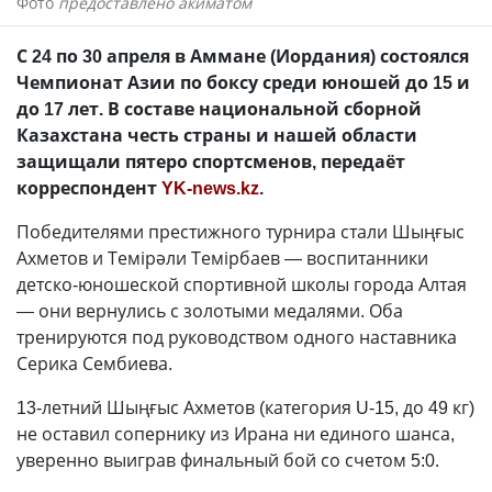
Фото
предоставлено акиматом
С 24 по 30 апреля в Аммане (Иордания) состоялся
Чемпионат Азии по боксу среди юношей до 15 и
до 17 лет. В составе национальной сборной
Казахстана честь страны и нашей области
защищали пятеро спортсменов, передаёт
корреспондент
YK-news.kz
.
Победителями престижного турнира стали Шыңғыс
Ахметов и Темірәли Темірбаев — воспитанники
детско-юношеской спортивной школы города Алтая
— они вернулись с золотыми медалями. Оба
тренируются под руководством одного наставника
Серика Сембиева.
13-летний Шыңғыс Ахметов (категория U-15, до 49 кг)
не оставил сопернику из Ирана ни единого шанса,
уверенно выиграв финальный бой со счетом 5:0.