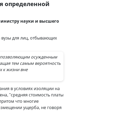
я определенной
министру науки и высшего
 вузы для лиц, отбывающих
и, позволяющим осужденным
ращая тем самым вероятность
х к жизни вне
ания в условиях изоляции на
ена, "средняя стоимость платы
 притом что многие
озмещении ущерба, не говоря