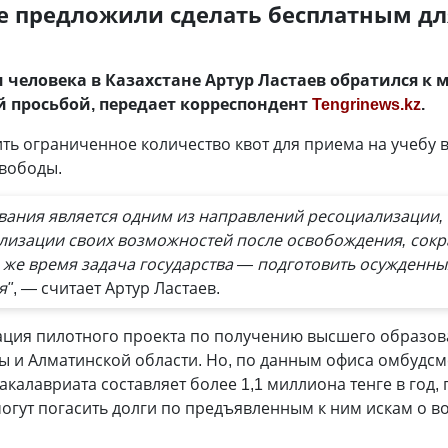
е предложили сделать бесплатным дл
человека в Казахстане Артур Ластаев обратился к 
 просьбой, передает корреспондент
Tengrinews.kz
.
ь ограниченное количество квот для приема на учебу в
свободы.
вания является одним из направлений ресоциализаци
лизации своих возможностей после освобождения, сок
 же время задача государства — подготовить осужденны
я"
, — считает Артур Ластаев.
зация пилотного проекта по получению высшего образов
ы и Алматинской области. Но, по данным офиса омбудсм
калавриата составляет более 1,1 миллиона тенге в год,
огут погасить долги по предъявленным к ним искам о в