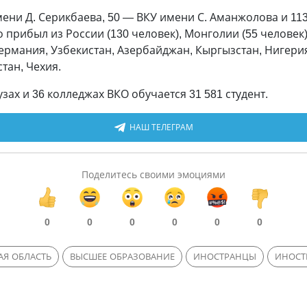
мени Д. Серикбаева, 50 — ВКУ имени С. Аманжолова и 11
о прибыл из России (130 человек), Монголии (55 человек)
Германия, Узбекистан, Азербайджан, Кыргызстан, Нигерия
стан, Чехия.
узах и 36 колледжах ВКО обучается 31 581 студент.
НАШ ТЕЛЕГРАМ
Поделитесь своими эмоциями
0
0
0
0
0
0
АЯ ОБЛАСТЬ
ВЫСШЕЕ ОБРАЗОВАНИЕ
ИНОСТРАНЦЫ
ИНОСТ