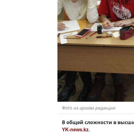
Фото
из архива редакции
В общей сложности в высши
YK-news.kz
.