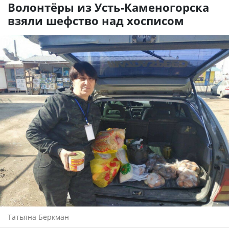
Волонтёры из Усть-Каменогорска
взяли шефство над хосписом
Татьяна Беркман