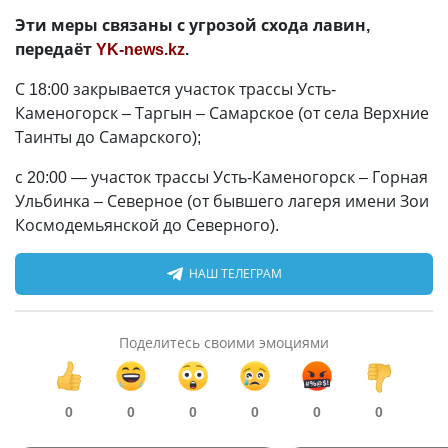
Эти меры связаны с угрозой схода лавин,
передаёт
YK-news.kz
.
С 18:00 закрывается участок трассы Усть-
Каменогорск – Таргын – Самарское (от села Верхние
Таинты до Самарского);
с 20:00
—
участок трассы Усть-Каменогорск – Горная
Ульбинка – Северное (от бывшего лагеря имени Зои
Космодемьянской до Северного).
НАШ ТЕЛЕГРАМ
Поделитесь своими эмоциями
0
0
0
0
0
0