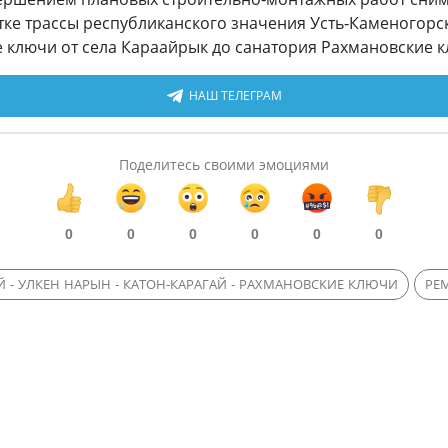
тке трассы республиканского значения Усть-Каменогорск
е ключи от села Караайрык до санатория Рахмановские к
НАШ ТЕЛЕГРАМ
Поделитесь своими эмоциями
0
0
0
0
0
0
Й - УЛКЕН НАРЫН - КАТОН-КАРАГАЙ - РАХМАНОВСКИЕ КЛЮЧИ
РЕ