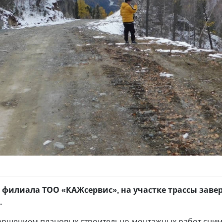
филиала ТОО «КАЖсервис», на участке трассы зав
.
завершением плановых строительно-монтажных работ сним