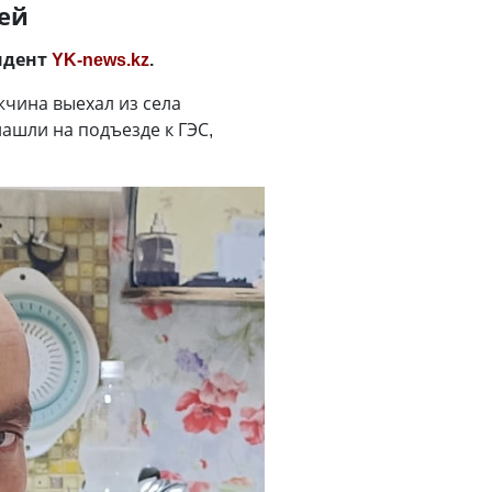
ей
ндент
YK-news.kz
.
жчина выехал из села
нашли на подъезде к ГЭС,