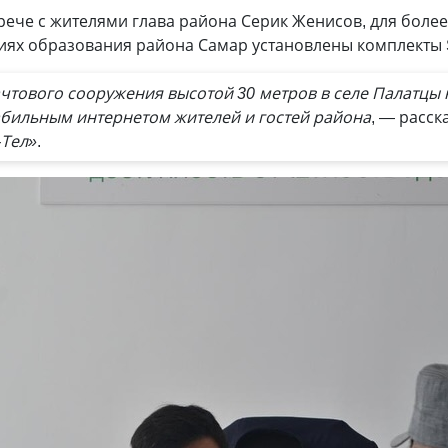
трече с жителями глава района Серик Женисов, для более
иях образования района Самар установлены комплекты St
чтового сооружения высотой 30 метров в селе Палатцы 
абильным интернетом жителей и гостей района
, — расск
-Тел»
.