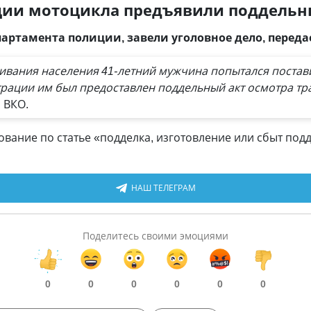
ации мотоцикла предъявили поддель
партамента полиции, завели уголовное дело, перед
ивания населения 41-летний мужчина попытался постави
трации им был предоставлен поддельный акт осмотра тр
 ВКО.
вание по статье «подделка, изготовление или сбыт под
НАШ ТЕЛЕГРАМ
Поделитесь своими эмоциями
0
0
0
0
0
0