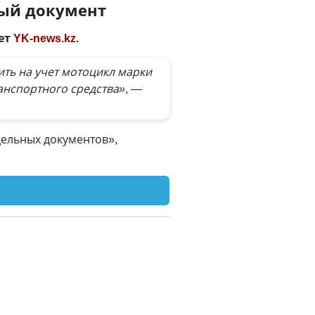
ный документ
ает
YK-news.kz
.
ть на учет мотоцикл марки
анспортного средства»
, —
дельных документов»,