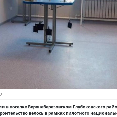
О
ии в поселке Верхнеберезовском Глубоковского рай
роительство велось в рамках пилотного националь