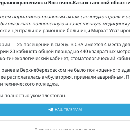
дравоохранения» в Восточно-Казахстанской области
т всем нормативно-правовым актам санэпидконтроля и 
тобы оказывать полноценную и качественную медицинск
вской центральной районной больницы Мирхат Увазыро
тории
—
25 посещений в смену. В СВА имеется 4 места дл
ории 23 кабинета общей площадью 440 квадратных метро
ко-гинекологический кабинет, стоматологический кабин
 ранее в Верхнеберезовском не было полноценного здан
нее располагалась амбулатория, признали аварийным. П
и технического колледжа.
и полностью укомплектован.
НАШ ТЕЛЕГРАМ
Поделитесь своими эмоциями