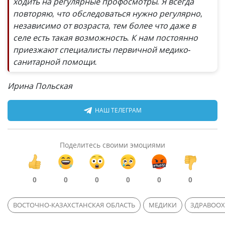
ходить на регулярные профосмотры. Я всегда
повторяю, что обследоваться нужно регулярно,
независимо от возраста, тем более что даже в
селе есть такая возможность. К нам постоянно
приезжают специалисты первичной медико-
санитарной помощи.
Ирина Польская
НАШ ТЕЛЕГРАМ
Поделитесь своими эмоциями
0
0
0
0
0
0
ВОСТОЧНО-КАЗАХСТАНСКАЯ ОБЛАСТЬ
МЕДИКИ
ЗДРАВООХ