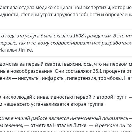
тают два отдела медико-социальной экспертизы, которы
лидности, степени утраты трудоспособности и определе
 года эта услуга была оказана 1608 гражданам. В это чис
первые, так и те, кому скорректировали или разработа
аталья Литке.
домства за первый квартал выяснилось, что на первом 
ые новообразования. Они составляют 35,1 процента от 
ния — инсульты, инфаркты, гипертензия, тромбозы. На 
о число людей с инвалидностью первой и второй групп — 
ом чаще всего устанавливается вторая группа.
иев в нашей работе является интенсивный показатель 
населения, —
отметила Наталья Литке.
— В регионе он сос