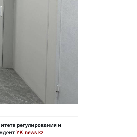
митета регулирования и
ондент
YK-news.kz
.