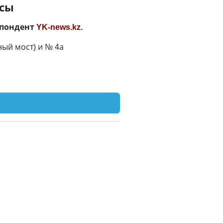
усы
спондент
YK-news.kz
.
ый мост) и № 4а