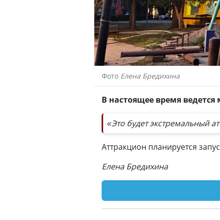
Фото
Елена Бредихина
В настоящее время ведется
«Это будет экстремальный а
Аттракцион планируется запу
Елена Бредихина