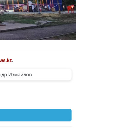
ws.kz
.
ндр Измайлов.