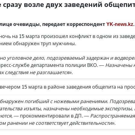
е сразу возле двух заведений общеп
лице очевидцы, передает корреспондент
YK-news.kz
.
ночь на 15 марта произошел конфликт в одном из завед
ением обнаружен труп мужчины.
но уголовное дело, подозреваемый задержан и водворе
ресс-службе департамента полиции ВКО.
— Назначены н
х следствия не разглашается».
вечером 15 марта в районе заведения общепита на прос
обнаружен погибший с ножевыми ранениями. Подозрев
ательства изъяты, назначены необходимые экспертизы, 
ются, —
прокомментировали в ДП.
— Распространяемая 
м ранении не соответствует действительности».