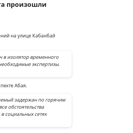
ита произошли
ений на улице Кабанбай
н в изолятор временного
еобходимые экспертизы.
пекте Абая.
аемый задержан по горячим
все обстоятельства
в социальных сетях